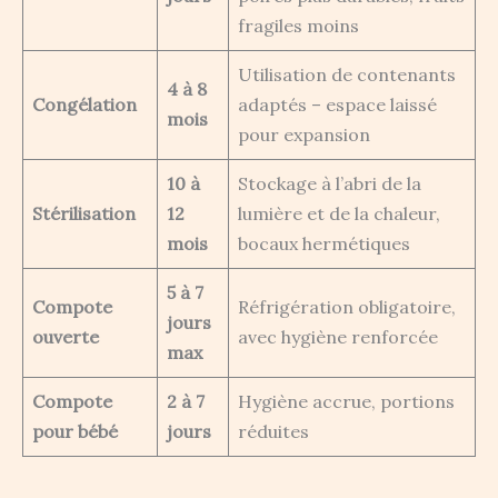
fragiles moins
Utilisation de contenants
4 à 8
Congélation
adaptés – espace laissé
mois
pour expansion
10 à
Stockage à l’abri de la
Stérilisation
12
lumière et de la chaleur,
mois
bocaux hermétiques
5 à 7
Compote
Réfrigération obligatoire,
jours
ouverte
avec hygiène renforcée
max
Compote
2 à 7
Hygiène accrue, portions
pour bébé
jours
réduites