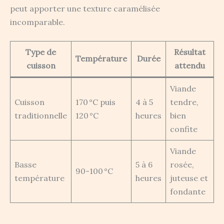
peut apporter une texture caramélisée
incomparable.
Type de
Résultat
Température
Durée
cuisson
attendu
Viande
Cuisson
170 °C puis
4 à 5
tendre,
traditionnelle
120 °C
heures
bien
confite
Viande
Basse
5 à 6
rosée,
90-100 °C
température
heures
juteuse et
fondante