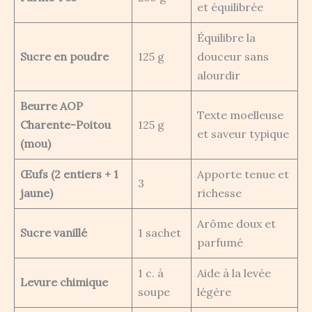
et équilibrée
Équilibre la
Sucre en poudre
125 g
douceur sans
alourdir
Beurre AOP
Texte moelleuse
Charente-Poitou
125 g
et saveur typique
(mou)
Œufs (2 entiers + 1
Apporte tenue et
3
jaune)
richesse
Arôme doux et
Sucre vanillé
1 sachet
parfumé
1 c. à
Aide à la levée
Levure chimique
soupe
légère