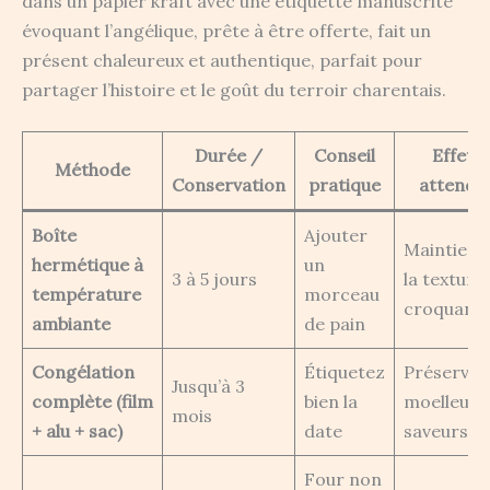
dans un papier kraft avec une étiquette manuscrite
évoquant l’angélique, prête à être offerte, fait un
présent chaleureux et authentique, parfait pour
partager l’histoire et le goût du terroir charentais.
Durée /
Conseil
Effet
Méthode
Conservation
pratique
attendu
Boîte
Ajouter
Maintient
hermétique à
un
3 à 5 jours
la texture
température
morceau
croquant
ambiante
de pain
Congélation
Étiquetez
Préserve
Jusqu’à 3
complète (film
bien la
moelleux 
mois
+ alu + sac)
date
saveurs
Four non