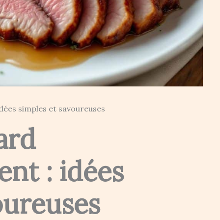
ées simples et savoureuses
ard
t : idées
oureuses