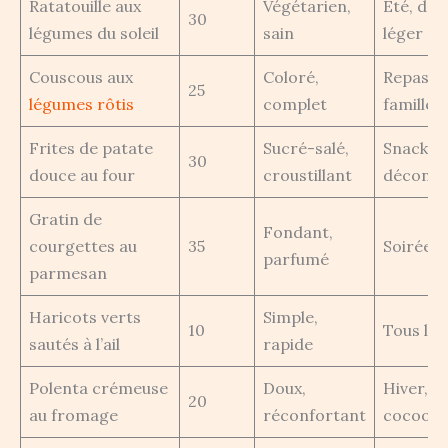
Ratatouille aux
Végétarien,
Été, déj
30
légumes du soleil
sain
léger
Couscous aux
Coloré,
Repas vé
25
légumes rôtis
complet
famille
Frites de patate
Sucré-salé,
Snack o
30
douce au four
croustillant
décontr
Gratin de
Fondant,
courgettes au
35
Soirée d
parfumé
parmesan
Haricots verts
Simple,
10
Tous les
sautés à l’ail
rapide
Polenta crémeuse
Doux,
Hiver, pl
20
au fromage
réconfortant
cocooni