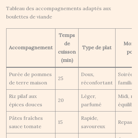
Tableau des accompagnements adaptés aux
boulettes de viande
Temps
de
Momen
Accompagnement
Type de plat
cuisson
pour
(min)
Purée de pommes
Doux,
Soirée, 
25
de terre maison
réconfortant
familial
Riz pilaf aux
Léger,
Midi, re
20
épices douces
parfumé
équilibr
Pâtes fraîches
Rapide,
15
Repas e
sauce tomate
savoureux