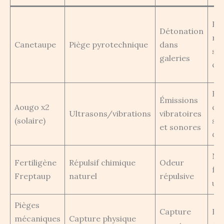
Eff
Détonation
ra
Canetaupe
Piège pyrotechnique
dans
sa
galeries
ch
Bo
Émissions
Aougo x2
qua
Ultrasons/vibrations
vibratoires
(solaire)
si
et sonores
d’
Nat
Fertiligène
Répulsif chimique
Odeur
fac
Freptaup
naturel
répulsive
uti
Pièges
Capture
Re
mécaniques
Capture physique