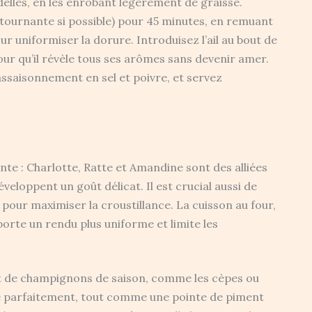
elles, en les enrobant légèrement de graisse.
r tournante si possible) pour 45 minutes, en remuant
our uniformiser la dorure. Introduisez l’ail au bout de
pour qu’il révèle tous ses arômes sans devenir amer.
assaisonnement en sel et poivre, et servez
te : Charlotte, Ratte et Amandine sont des alliées
éveloppent un goût délicat. Il est crucial aussi de
 pour maximiser la croustillance. La cuisson au four,
pporte un rendu plus uniforme et limite les
jout de champignons de saison, comme les cèpes ou
gre parfaitement, tout comme une pointe de piment